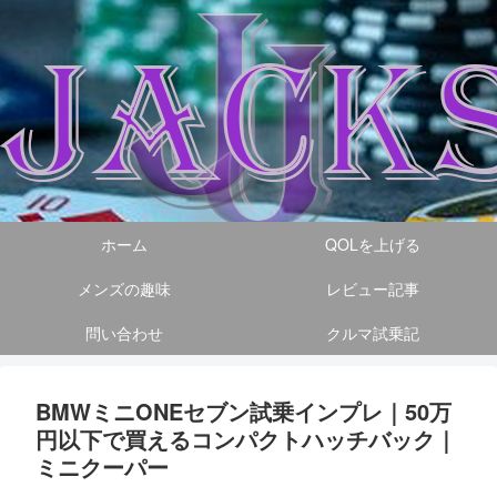
ホーム
QOLを上げる
メンズの趣味
レビュー記事
問い合わせ
クルマ試乗記
BMWミニONEセブン試乗インプレ｜50万
円以下で買えるコンパクトハッチバック｜
ミニクーパー