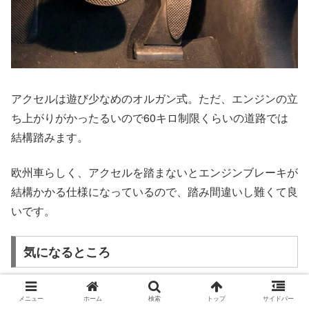
アクセルは遊び少なめのオルガン式。ただ、エンジンの立
ち上がりがかったるいので60キロ制限くらいの道路では
結構踏みます。
欧州車らしく、アクセルを踏まないとエンジンブレーキが
結構かかる仕様になっているので、踏み間違いし難くて良
いです。
気になるところ
視界良好ではあるのですが、運転していて気になったのが
メニュー
ホーム
検索
トップ
サイドバー