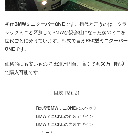
初代
BMWミニクーパーONE
です。初代と言うのは、クラ
シックミニと区別してBMWが親会社になった後のミニを
世代ごとに分けています。型式で言え
R50型ミニクーパー
ONE
です。
価格的にも安いものでは20万円台、高くても50万円程度
で購入可能です。
目次
R50型BMWミニONEのスペック
BMWミニONEの外装デザイン
BMWミニONEの内装デザイン
シート